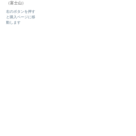
（富士山
）
右のボタンを押す
と購入ページに移
動します
準備中
マメしば商品に戻る
Lamplannin
g
®
Tel
0120-34-1374
sales@lamplanning.com